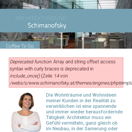
Coffee To Go
Studie
Deprecated function
: Array and string offset access
syntax with curly braces is deprecated in
include_once()
(Zeile
14
von
/webs/s/www.schimanofsky.at/themes/engines/phptempla
Die Wohnträume und Wohnideen
meiner Kunden in der Realität zu
verwirklichen ist eine spannende
und immer wieder herausfordernde
Tätigkeit. Architektur muss ein
Gefühl vermitteln, ganz gleich ob
im Neubau, in der Sanierung oder