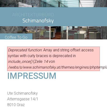
Coffee To Go
Studie
Deprecated function
: Array and string offset access
syntax with curly braces is deprecated in
include_once()
(Zeile
14
von
/webs/s/www.schimanofsky.at/themes/engines/phptempla
IMPRESSUM
Ute Schimanofsky
Attemsgasse 14/1
8010 Graz